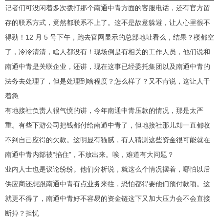
记者们可没闲着多次拨打那个南通中青方面的客服电话，还有官方留
存的联系方式，竟然都联系不上了。这不是故意躲避，让人心里很不
得劲！12 月 5 号下午，跑去官网显示的总部地址看么，结果？楼都空
了，冷冷清清，啥人都没有！现场倒是有相关的工作人员，他们说和
南通中青是关联企业，还讲，现在这事已经委托集团以及南通中青的
法务去处理了，但是处理到啥程度？怎么样了？又不肯说，这让人干
着急
有地接社负责人很气愤的讲，今年南通中青压款的情况，那是太严
重。有些下游公司把钱都付给南通中青了，但地接社那儿却一直都收
不到自己应得的欠款。这明显有猫腻，有人猜测这些资金很可能就在
南通中青内部被“掐住”，不放出来。唉，难道有大问题？
业内人士也是议论纷纷。他们分析说，就这么个情况摆着，哪怕以后
供应商还想跟南通中青有点业务来往，恐怕都得要他们预付款项。这
就更不得了，南通中青好不容易的资金链这下又加大压力会不会直接
断掉？担忧