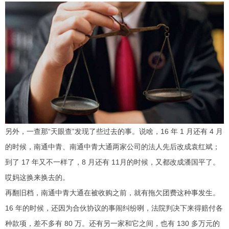
另外，一查那“天眼查”发现了些过去的事。说啥，16 年 1 月还有 4 月
的时候，南通中青、南通中青大通两家公司的法人先后改成袁红斌；
到了 17 年又不一样了，8 月还有 11月的时候，又都改成潘国平了。
哎妈这换来换去的。
再翻旧档，南通中青大通在被收购之前，就有拖欠团费这种事发生。
16 年的时候，还因为合伙协议的事闹纠纷咧，法院判决下来得赔付各
种款项，差不多有 80 万。还有另一家和它之间，也有 130 多万元的