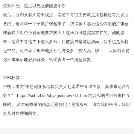
欠款纠纷。这足以见之前隐患不断
最后，业内又有人提出观点。南通中青它主要就是搞包机还有批发业
务的，这两年一下子就扩张起来了，快得很！那么这么快速的扩张意
味着啥？对企业资金链要求极大！这压力可是实实在在的。如此说
来，南通中青这欠下这么多钱，目前搞成这尴尬局面，似乎也是预料
之中的。可苦坏了那些地接社们与众多工作人员。唉…… 大家就期待
这件事最后能好好解决，给受害者一个满意答复 。
TAG标签：
声明：本文"消息称众多地接负责人赴南通中青讨欠款，其未来运营存
疑？"：
https://schrzl.cn/shyzgs/show711.html
内容和图片部分来自互
联网。 若本站收录的信息无意侵犯了贵司版权，请给我们来信，我们
会及时处理和回复。