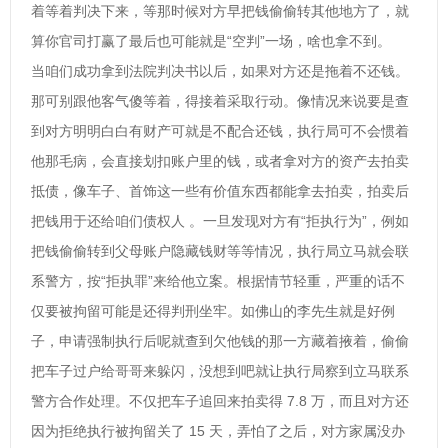
着等着判决下来，等那时候对方早把钱偷偷转其他地方了，就
算你官司打赢了最后也可能就是“空判”一场，啥也拿不到。
当咱们成功拿到法院判决书以后，如果对方还是拖着不还钱。
那可别跟他客气傻等着，得接着采取行动。像情况来说要是查
到对方明明白白有财产可就是不配合还钱，执行局可不会惯着
他那毛病，会直接划扣账户里的钱，或者拿对方的资产去拍卖
抵债，像车子、首饰这一些有价值东西都能拿去拍卖，拍卖后
把钱用于还给咱们债权人 。一旦发现对方有“拒执行为”，例如
把钱偷偷转到父母账户隐藏钱财等等情况，执行局立马就会联
系警方，按“拒执罪”来给他立案。根据情节轻重，严重的话不
仅要被拘留可能是还得判刑坐牢。如佛山的李先生就是好例
子，申请强制执行后呢就查到欠他钱的那一方藏着掖着，偷偷
把车子过户给哥哥来躲闪，没想到吧就让执行局察到立马联系
警方合作处理。不仅把车子追回来拍卖得 7.8 万，而且对方还
因为拒绝执行被拘留关了 15 天，弄怕了之后，对方家属没办