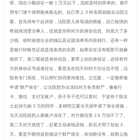
呀。现在小额诉讼一般 1 万元以下，流程是特别简单的。都不
用专门请个律师跑来跑去的。自己带上 3 样东西就能去法院立
案。首先得有个起诉状，法院那儿有现成的模板，自己能填的
呀就填清楚当事人，也就是你和对方的身份信息、到底欠了多
少钱、啥时候借出去的钱以及证据清单等内容就行。还有一样
是银行转账凭证或是借条类的东西，如果实在没有呢那可就麻
烦些了。第三呢就是身份信息，要带上你的身份证，还得有对
方的身份证号或者住址，要是实在找不到对方住址也不慌，法
院有专门系统，可以帮忙协同查询查找。立完案，一定顺带着
申请“财产保全”，让法院想办法冻结对方各类财产，像银行
卡、微信、支付宝账户，房子车子也可以查封。宁波有个陈女
士起诉欠她 3 万的同学，多精明立案当天就申请了保全措施，
当天法院就把人家账户冻住了，对方微信里 2.6 万动不了了。
第二天对方就慌了，赶紧主动凑钱还钱，前后才用了短短 3
天。要是不晓得提前做这个财产保全，啥动静没有，就那么拖