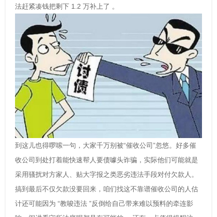
法赶紧凑钱把剩下 1.2 万补上了 。
到这儿也得啰嗦一句，大家千万别被“催收公司”忽悠。好多催
收公司到处打着能快速帮人要债噱头诈骗，实际他们可能就是
采用骚扰对方家人、贴大字报之类恶劣违法手段对付欠款人。
搞到最后不仅欠款没要回来，咱们找这不靠谱催收公司的人估
计还可能因为 “教唆违法 ”反倒给自己带来难以预料的牵连影