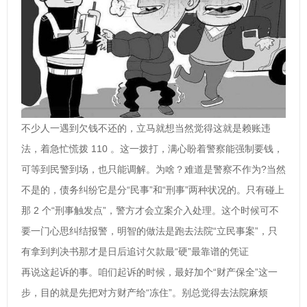
不少人一遇到欠钱不还的，立马就想当然觉得这就是赖账违
法，着急忙慌拨 110 。这一拨打，满心盼着警察能强制要钱，
可等到民警到场，也只能调解。为啥？难道是警察不作为?当然
不是的，债务纠纷它是分“民事”和“刑事”两种状况的。只有碰上
那 2 个“刑事触发点”，警方才会立案介入处理。这个时候可不
要一门心思纠结报警，明智的做法是跑去法院“立民事案”，只
有拿到判决书那才是日后追讨欠款最“硬”最靠谱的凭证
再说这起诉的事。咱们起诉的时候，最好加个“财产保全”这一
步，目的就是先把对方财产给“冻住”。别总觉得去法院麻烦