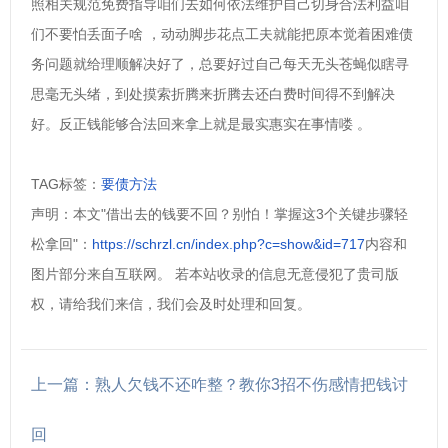
照相关规范免费指导咱们去如何依法维护自己切身合法利益咱
们不要怕丢面子啥 ，动动脚步花点工夫就能把原本觉着困难债
务问题就给理顺解决好了，总要好过自己每天无头苍蝇似瞎寻
思毫无头绪，到处摸索折腾来折腾去还白费时间得不到解决
好。反正钱能够合法回来拿上就是最实惠实在事情喽 。
TAG标签：
要债方法
声明：本文"借出去的钱要不回？别怕！掌握这3个关键步骤轻
松拿回"：
https://schrzl.cn/index.php?c=show&id=717
内容和
图片部分来自互联网。 若本站收录的信息无意侵犯了贵司版
权，请给我们来信，我们会及时处理和回复。
上一篇：熟人欠钱不还咋整？教你3招不伤感情把钱讨
回