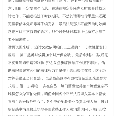
响，闹进看守所法庭呢都是有可能的 。还有一点值得提醒注
意，咱们一定要留个心思。在法律规定期限内及时展开维权追
讨动作，不能瞎拖过了时效期限。不然的话哪怕你手里头还死
死捏着借条凭证等等手续完备，最后法院那儿可能因为时效问
题也不认可支持咱们诉求，那个时分呀钱基本上也就打水漂了
要不回来喽 。
话再说回来呀 。追讨欠款依照咱们以上说的 “ 一步搞懂报警门
槛啦 ，第二起诉时候再加个财产保全哦 。最后拿判决书以后毫
不犹豫速速申请强制执行”这 3 点步骤按顺序办理下来啦 。借
助法院跟警方它们的法律权力力量作为靠山帮忙撑腰，这个绝
对算是最正当的合法 、也是最高效率有效把资金追回来最妙方
式啦 。退一步讲嘞 ，实在自己一脑门懵懂觉得整个流程复杂不
晓得怎么做害怕做砸，咱们全国各个正经法院里头基本上都设
置有 “ 诉讼服务中心 ”，各个中心配备专业负责工作人员，碰到
啥疑惑事情直接上场地去跟这些工作人员沟通询问，他们会按