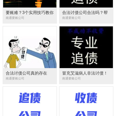
要账难？3个实用技巧教你
合法讨债公司合法吗？帮
合法有效追讨欠款，关键
忙追债却易越界，界限区
南通要账公司
南通要账公司
步骤都在这
分不易
合法讨债公司真的存在
冒充艾滋病人非法讨债！
吗？面临债务问题该如何
泉州中院二审宣判一起黑
南通要账公司
南通要账公司
讨债？
恶势力犯罪案