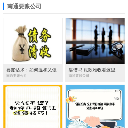
南通要账公司
要账话术：如何温和又强
靠谱吗 账款难收看这里
硬地催客户还钱
南通要账公司
南通要账公司