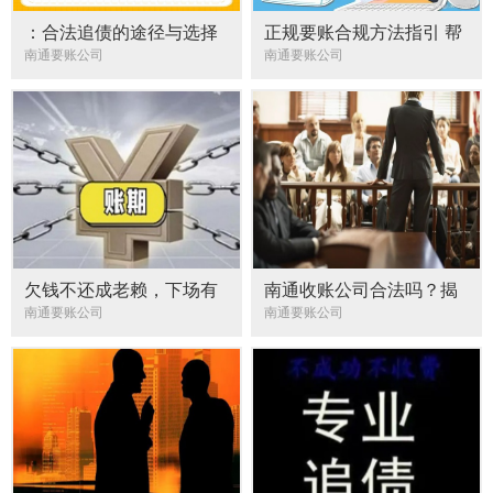
：合法追债的途径与选择
正规要账合规方法指引 帮
你合法讨要欠款的实用指
南通要账公司
南通要账公司
南
欠钱不还成老赖，下场有
南通收账公司合法吗？揭
多惨？律师揭秘法律后果
秘法律风险与正规讨债途
南通要账公司
南通要账公司
和应对技巧
径