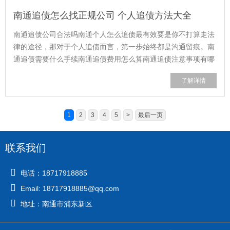
南通追债怎么找正规公司 个人追债方法大全
南通追债公司合法吗南通个人怎么追债最有效要是你不打算走法
律的途径，那对于个人追债而言，第一步始终都是沟通留痕。南
通追债需要什么手续南通追债费用怎么算南通追债注意事项有哪
些
了解详情
1
2
3
4
5
>
最后一页
联系我们
电话：18717918885
Email: 18717918885@qq.com
地址：南通市浦东新区